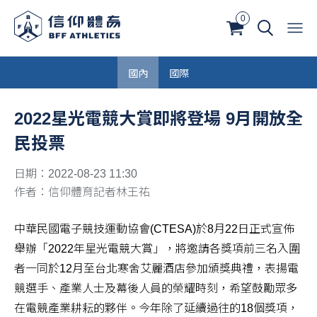
0
國內
國際
2022星光電競大賞即將登場 9月開放全
民投票
日期：2022-08-23 11:30
作者：信仰體育記者林王祐
中華民國電子競技運動協會(CTESA)於8月22日正式宣佈
舉辦「2022年星光電競大賞」，將邀請各獎項前三名入圍
者一同於12月至台北寒舍艾麗酒店參加頒獎典禮，表揚電
競選手、產業人士及幕後人員的榮耀時刻，希望鼓勵眾多
在電競產業耕耘的夥伴。今年除了延續過往的18個獎項，