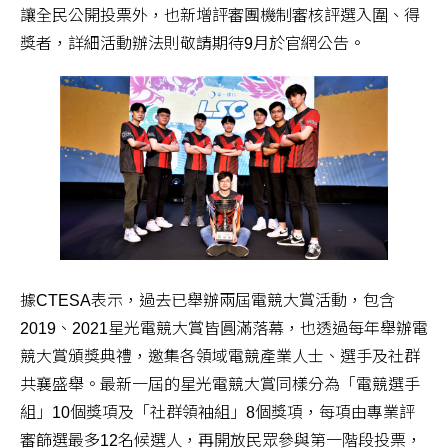
讓全民公開投票外，也新增評審團機制審核評選入圍、得
獎者，詳細活動辦法則敬請期待9月於官網公告。
據CTESA表示，過去已舉辦兩屆電競大賞活動，包含
2019、2021星光電競大賞皆圓滿落幕，也透過每年舉辦電
競大賞頒獎典禮，邀集各領域電競產業人士、選手及社群
共襄盛舉。最新一屆的星光電競大賞同樣分為「電競選手
組」10個獎項及「社群領袖組」8個獎項，每項由專業評
審篩選最多12名候選人，再開放民眾參與第一階段投票，