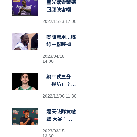
聖光獸霍華德
回應俠客嘲諷
台籃：「停止
2022/11/23 17:00
仇恨！我擁有
最棒的球迷和
變陣無用…嘴
隊友，台灣給
綠一腳踩掉勇
我一對翅膀」
士勝機？
2023/04/18
14:00
躺平式三分
「撲防」？
綠衫軍長人
2022/12/06 11:30
Kornet遮蓋
籃筐防守引爆
遭天使隊友嗆
熱議
聲 大谷：還
不清楚義隊陣
2023/03/15
容
13:30