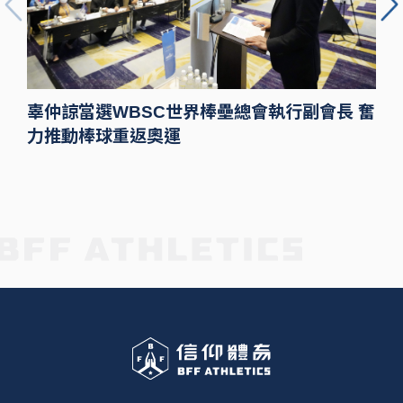
辜仲諒當選WBSC世界棒壘總會執行副會長 奮
力推動棒球重返奧運