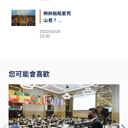
將帥無能累死
山君？
Passion
2022/10/28
Sisters高鐵
23:30
閃電狂攻趕場
洲際 鐵粉不
捨
您可能會喜歡