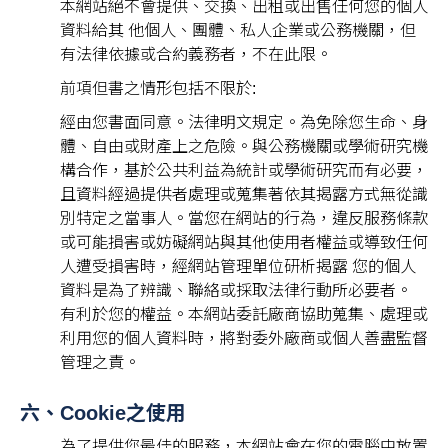
本網站絕不會提供、交換、出租或出售任何您的個人
資料給其 他個人、團體、私人企業或公務機關，但
有法律依據或合約義務者，不在此限。
前項但書之情形包括不限於:
經由您書面同意。法律明文規定。為免除您生命、身
體、⾃由或財產上之危險。與公務機關或學術研究機
構合作，基於公共利益為統計或學術研究而有必要，
且資料經過提供者處理或蒐集著依其揭露方式無從識
別特定之當事人。當您在網站的行為，違反服務條款
或可能損害或妨礙網站與其他使⽤者權益或導致任何
人遭受損害時，經網站管理單位研析揭露 您的個人
資料是為了辨識、聯絡或採取法律行動所必要者。
有利於您的權益。本網站委託廠商協助蒐集、處理或
利⽤您的個人資料時，將對委外廠商或個人善盡監督
管理之責。
六、Cookie之使用
為了提供您最佳的服務，本網站會在您的電腦中放置