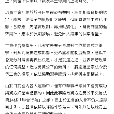
上，則留下伏筆以「顧及本土球員的上場時間」。
球員工會則終於於今日早晨發布聲明，認同相關資格的認
定，應該回歸健全制度設計之原則。但同時球員工會也呼
籲，各隊應「先落實規劃，再推動變化」，身份制度的框
架設計，應本於長期發展，避免因人設事的個案考量。
工會也含蓄指出，此案並未充分考慮對工作權造成之衝
擊，對契約精神造成影響。更希望相關制度規劃，應與工
會充分討論後再做出決定，才是妥適之道。並表示若規章
的任何調整，造成勞資公平的傾斜，「將透過國家法令授
予工會的權限，依法協助選手釐清、排解與主張權益。」
由於目前國內各大運動中，僅有中華職棒球員工會有成功
與資方締結團體協約，因此此事雖有資方違反公平交易法
第14條「聯合行為」之嫌，但由於工會的入會率仍未達顯
著比例，此聲明依舊以呼籲性質為主，可能無法以球員工