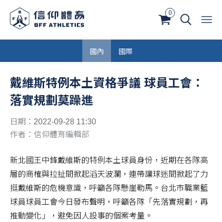
0
國內
國際
戴維斯特例本土資格爭議 球員工會：
落實規劃莫躁進
日期：2022-09-28 11:30
作者：信仰體育編輯部
新北國王中鋒戴維斯的特例本土球員身份，近期在各隊高
層的商榷與拉扯間掀起滔天波瀾，連帶讓球迷間掀起了力
挺戴維斯的危機意識，呼籲各隊懸崖勒馬。台北市職業籃
球員球員工會今日發布聲明，呼籲各隊「先落實規劃，再
推動變化」，避免因人設事的個案考量。