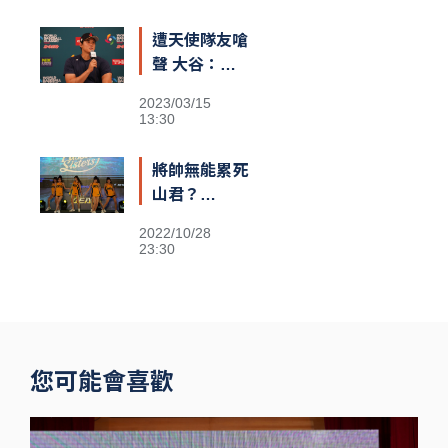
籃筐防守引爆
遭天使隊友嗆
熱議
聲 大谷：還
不清楚義隊陣
2023/03/15
容
13:30
將帥無能累死
山君？
Passion
2022/10/28
Sisters高鐵
23:30
閃電狂攻趕場
洲際 鐵粉不
捨
您可能會喜歡