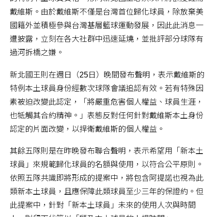
戴維斯。由於戴維斯不僅是台灣首位歸化球員，除放棄美
國籍外並積極參與台灣基層籃球運動發展，因此此消息一
遭披露，立刻在各大社群中迅速延燒，並批評部分球隊有
過河拆橋之嫌。
新北國王則在週日（25日）晚間發布聲明，表示戴維斯的
特例本土球員身份經數次球隊會議追認有效。若有特殊因
素被迫改變此認定，「將嚴重危害個人權益、球員生涯，
也牴觸其合約精神。」表態反對任何針對戴維斯本土身份
認定的片面改變，以捍衛戴維斯的個人權益。
其餘五隊則是在昨晚發布聯合聲明，表示希望用「新本土
球員」來規範歸化球員的名額與使用，以符合公平原則。
依照五隊共識即將形成的提案中，將包含阿提諾也視為此
類新本土球員，且應保障此類球員至少三年的保證約。但
此提案中，針對「新本土球員」未來的使用人次與時間