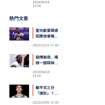
2024/06/19
13:00
熱門文章
聖光獸霍華德
回應俠客嘲諷
台籃：「停止
2022/11/23 17:00
仇恨！我擁有
最棒的球迷和
變陣無用…嘴
隊友，台灣給
綠一腳踩掉勇
我一對翅膀」
士勝機？
2023/04/18
14:00
躺平式三分
「撲防」？
綠衫軍長人
2022/12/06 11:30
Kornet遮蓋