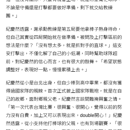
不論是守備還是打擊都要做好準備，剩下就交給教練
團。」
紀慶然透露，謝承勳教練是第五局要他拿棒子熱身待命，
但自己其實從四局開始就在做準備。被問及上打擊區前的
想法是什麼？「沒有想太多，就是抓對手的直球。」這支
安打擊出，不僅化解了自己的小低潮，同時幫助球隊超
前，對紀慶然的信心而言，也有很大的鼓舞。「希望狀態
調整好，表現好一點，慢慢累積上去。」
紀慶然從小是台北出身，但自少棒到高中畢業，都沒有獲
得過國家隊的親睞。首次正式披上國家隊戰袍，就是在自
己的故鄉，面對鄉親父老，紀慶然言談間難掩興奮之情。
「第一次代表台灣比賽，很興奮、很開心，覺得以前的努
力沒有白費，加上又可以表現出來，double開心！」紀慶
然透露，從小支持他打棒球的父親，也有到場觀賽，「很