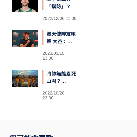
「撲防」？
綠衫軍長人
2022/12/06 11:30
Kornet遮蓋
籃筐防守引爆
遭天使隊友嗆
熱議
聲 大谷：還
不清楚義隊陣
2023/03/15
容
13:30
將帥無能累死
山君？
Passion
2022/10/28
Sisters高鐵
23:30
閃電狂攻趕場
洲際 鐵粉不
捨