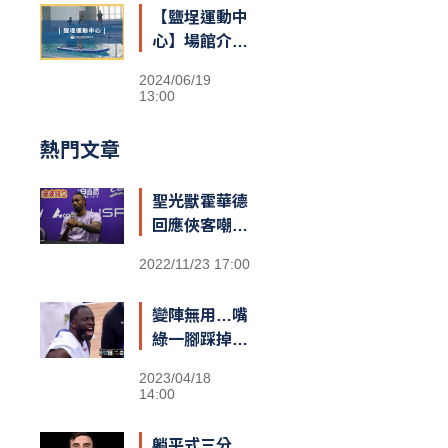
【鹽埕運動中
心】場館介紹
&交通資訊
2024/06/19
13:00
熱門文章
聖光獸霍華德
回應俠客嘲諷
台籃：「停止
2022/11/23 17:00
仇恨！我擁有
最棒的球迷和
變陣無用…嘴
隊友，台灣給
綠一腳踩掉勇
我一對翅膀」
士勝機？
2023/04/18
14:00
躺平式三分