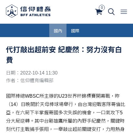
0
國內
國際
代打敲出超前安 紀慶然：努力沒有白
費
日期：2022-10-14 11:30
作者：信仰體育編輯部
國際棒總WBSC所主辦的U23世界杯錦標賽開幕戰，昨
（14）日晚間於天母棒球場舉行，由台灣迎戰客隊哥倫比
亞，在六局下半掌握哥國多次失誤的機會，一口氣攻下5
分大局逆轉。其中台剛雄鷹所屬的內野手紀慶然，關鍵時
刻代打主戰捕手張翔，一舉敲出超前關鍵安打，力甩熱身