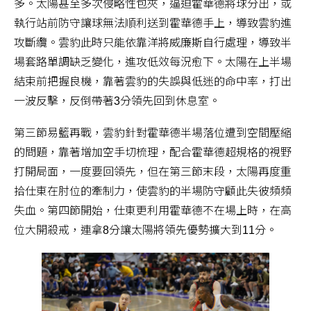
多。太陽甚至多次侵略性包夾，逼迫霍華德將球分出，或
執行站前防守讓球無法順利送到霍華德手上，導致雲豹進
攻斷纜。雲豹此時只能依靠洋將威廉斯自行處理，導致半
場套路單調缺乏變化，進攻低效每況愈下。太陽在上半場
結束前把握良機，靠著雲豹的失誤與低迷的命中率，打出
一波反擊，反倒帶著3分領先回到休息室。
第三節易籃再戰，雲豹針對霍華德半場落位遭到空間壓縮
的問題，靠著增加空手切梳理，配合霍華德超規格的視野
打開局面，一度要回領先，但在第三節末段，太陽再度重
拾仕東在肘位的牽制力，使雲豹的半場防守顧此失彼頻頻
失血。第四節開始，仕東更利用霍華德不在場上時，在高
位大開殺戒，連拿8分讓太陽將領先優勢擴大到11分。