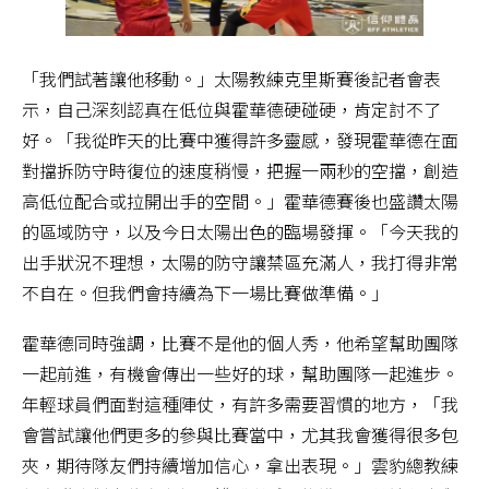
「我們試著讓他移動。」太陽教練克里斯賽後記者會表
示，自己深刻認真在低位與霍華德硬碰硬，肯定討不了
好。「我從昨天的比賽中獲得許多靈感，發現霍華德在面
對擋拆防守時復位的速度稍慢，把握一兩秒的空擋，創造
高低位配合或拉開出手的空間。」霍華德賽後也盛讚太陽
的區域防守，以及今日太陽出色的臨場發揮。「今天我的
出手狀況不理想，太陽的防守讓禁區充滿人，我打得非常
不自在。但我們會持續為下一場比賽做準備。」
霍華德同時強調，比賽不是他的個人秀，他希望幫助團隊
一起前進，有機會傳出一些好的球，幫助團隊一起進步。
年輕球員們面對這種陣仗，有許多需要習慣的地方，「我
會嘗試讓他們更多的參與比賽當中，尤其我會獲得很多包
夾，期待隊友們持續增加信心，拿出表現。」雲豹總教練