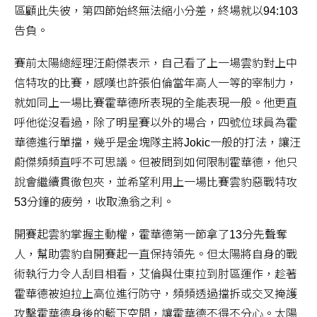
區顧此失彼，第四節始終無法縮小分差，終場就以94:103
告負。
賽前太陽總經理汪蔚傑表示，自己看了上一場雲豹對上中
信特攻的比賽，感嘆也許張伯倫當年高人一等的宰制力，
就如同上一場比賽霍華德所表現的全能表現一般。他更直
呼他從沒看過，除了明星賽以外的場合，四號位球員為霍
華德進行單擋，幾乎是金塊隊主將Jokic一般的打法，讓汪
蔚傑頻頻直呼不可思議。但被問到如何限制霍華德，他只
說會繼續貫徹包夾，並希望利用上一場比賽雲豹惡戰特攻
53分鐘的疲勞，收取漁翁之利。
開賽起雲豹掌握主動權，霍華德第一節拿了13分先聲奪
人，幫助雲豹自開賽起一直保持領先。但太陽將自身的戰
術執行力令人刮目相看，艾倫與仕東拉到肘區運作，趁著
霍華德被迫拉上高位進行防守，頻頻透過擋拆或交叉掩護
攻擊霍華德身後的籃下空間，讓霍華德不得不分心。太陽