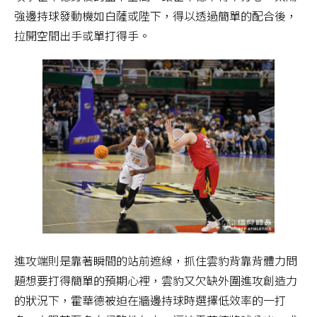
強邊持球發動機如白薩或陛下，得以透過簡單的配合後，
拉開空間出手或單打得手。
進攻端則是靠著瞬間的站前遮線，抓住雲豹背靠背體力問
題想要打得簡單的預期心裡，雲豹又欠缺外圍進攻創造力
的狀況下，霍華德被迫在牆邊持球時選擇低效率的一打