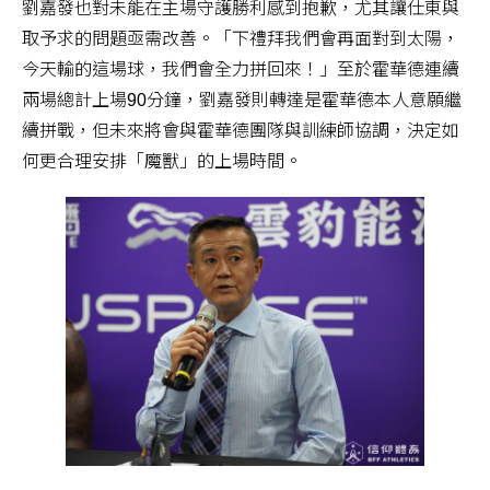
劉嘉發也對未能在主場守護勝利感到抱歉，尤其讓仕東與
取予求的問題亟需改善。「下禮拜我們會再面對到太陽，
今天輸的這場球，我們會全力拼回來！」至於霍華德連續
兩場總計上場90分鐘，劉嘉發則轉達是霍華德本人意願繼
續拼戰，但未來將會與霍華德團隊與訓練師協調，決定如
何更合理安排「魔獸」的上場時間。