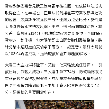
雲豹教練劉嘉發見狀迅速將霍華德換回，但依舊無法成功
取得止血，在半場也一直無法找到讓霍華德高效參與進攻
的位置。威廉斯多次搶投三分，也無力拉近比分，反倒是
太陽隊靠著兩次快攻反擊，由陛下送出兩個關鍵助攻，將
分差一舉拉開到14分。鄭瑋雖然趕緊要到犯規，企圖保存
雲豹的一絲生機，但太陽隨即由白薩發動側邊雙擋後，將
球分給中路跟進的艾倫拿下兩分，一錘定音，最終太陽就
以103:94踢館成功，送給魔獸加盟T1聯盟的首敗。
太陽三大主力洋將陛下、艾倫、仕東輪流擔任誘餌，「引
獸出洞」作戰大成功，三人聯手拿下74分。除幫助隊友將
霍華德拉開獲得攻擊機會，成功讓霍華德的籃板優勢與禁
區防守影響力降到最低。本場比賽太陽禁區得分來到42
分，是獲勝的重要關鍵所在。