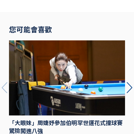
洲際 鐵粉不
捨
您可能會喜歡
「大眼妹」周婕妤參加伯明罕世運花式撞球賽
驚險闖進八強