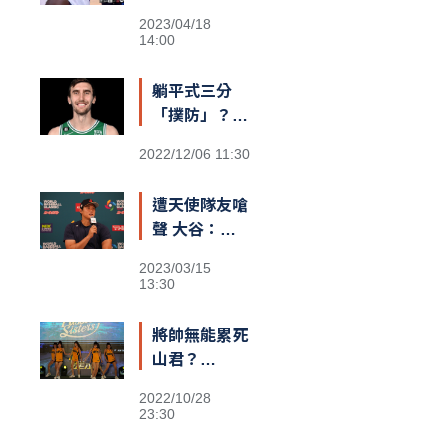
士勝機？
2023/04/18
14:00
躺平式三分
「撲防」？
綠衫軍長人
2022/12/06 11:30
Kornet遮蓋
籃筐防守引爆
遭天使隊友嗆
熱議
聲 大谷：還
不清楚義隊陣
2023/03/15
容
13:30
將帥無能累死
山君？
Passion
2022/10/28
Sisters高鐵
23:30
閃電狂攻趕場