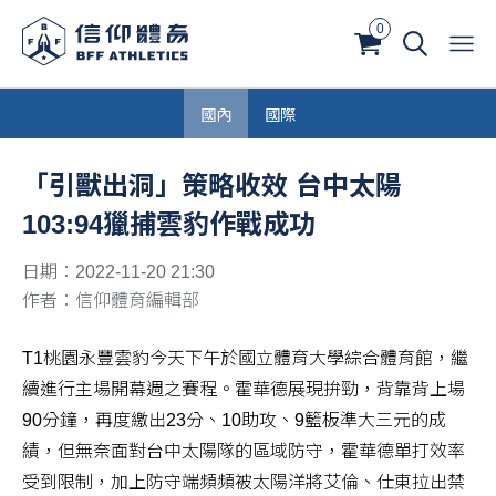
0
國內
國際
「引獸出洞」策略收效 台中太陽
103:94獵捕雲豹作戰成功
日期：2022-11-20 21:30
作者：信仰體育編輯部
T1桃園永豐雲豹今天下午於國立體育大學綜合體育館，繼
續進行主場開幕週之賽程。霍華德展現拚勁，背靠背上場
90分鐘，再度繳出23分、10助攻、9籃板準大三元的成
績，但無奈面對台中太陽隊的區域防守，霍華德單打效率
受到限制，加上防守端頻頻被太陽洋將艾倫、仕東拉出禁