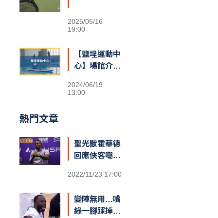
2025/05/16
19:00
【鹽埕運動中
心】場館介紹
&交通資訊
2024/06/19
13:00
熱門文章
聖光獸霍華德
回應俠客嘲諷
台籃：「停止
2022/11/23 17:00
仇恨！我擁有
最棒的球迷和
變陣無用…嘴
隊友，台灣給
綠一腳踩掉勇
我一對翅膀」