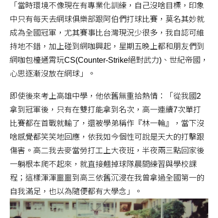
「當時環境不像現在有專業化訓練，自己沒啥目標，印象
中只有每天去網球俱樂部跟阿伯們打球比賽，莫名其妙就
成為全國冠軍，尤其賽事比台灣現況少很多，我自認可維
持地不錯，加上碰到網咖興起，星期五晚上都和朋友們到
網咖包檯通霄玩CS(Counter-Strike絕對武力)、世紀帝國，
心思逐漸沒放在網球」。
即使後來考上高雄中學，他依舊無重拾熱情：「從我國2
拿到冠軍後，只有在雙打能拿到名次，高一連續7次單打
比賽都在首戰就輸了，還被學弟稱作『林一輪』，當下沒
啥感覺都笑笑地回應，依我如今個性可說是天大的打擊跟
傷害。高二我去麥當勞打工上大夜班，半夜兩三點回家後
一躺根本爬不起來，就直接翹掉球隊晨間練習與學校課
程；這樣渾渾噩噩到高三依舊沉浸在我曾拿過全國第一的
自我滿足，也以為隨便都有大學念」。