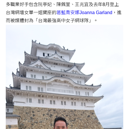
多職業好手包含阮亭妃、陳佩萱、王兆宜及去年8月登上
台灣網壇女單一姐寶座的
葛藍喬安娜Joanna Garland
，進
而被媒體封為「台灣最強高中女子網球隊」。