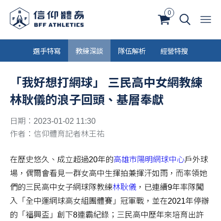
0
選手特寫
教練深談
隊伍解析
經營特搜
「我好想打網球」 三民高中女網教練
林耿儀的浪子回頭、基層奉獻
日期：2023-01-02 11:30
作者：信仰體育記者林王祐
在歷史悠久、成立超過20年的
高雄市陽明網球中心
戶外球
場，偶爾會看見一群女高中生揮拍兼揮汗如雨，而率領她
們的三民高中女子網球隊教練
林耿儀
，已連續9年率隊闖
入「全中運網球高女組團體賽」冠軍戰，並在2021年停辦
的「福興盃」創下8連霸紀錄；三民高中歷年來培育出許