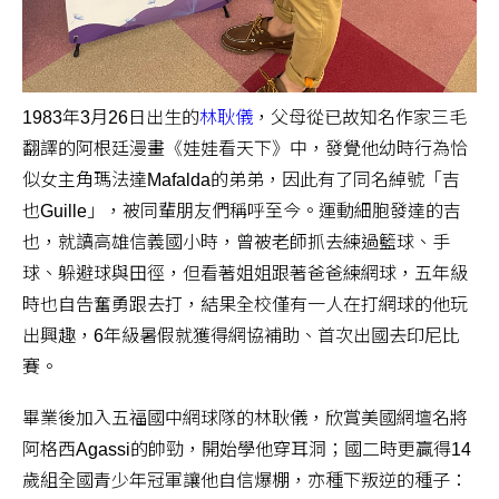
1983年3月26日出生的
林耿儀
，父母從已故知名作家三毛
翻譯的阿根廷漫畫《娃娃看天下》中，發覺他幼時行為恰
似女主角瑪法達Mafalda的弟弟，因此有了同名綽號「吉
也Guille」，被同輩朋友們稱呼至今。運動細胞發達的吉
也，就讀高雄信義國小時，曾被老師抓去練過籃球、手
球、躲避球與田徑，但看著姐姐跟著爸爸練網球，五年級
時也自告奮勇跟去打，結果全校僅有一人在打網球的他玩
出興趣，6年級暑假就獲得網協補助、首次出國去印尼比
賽。
畢業後加入五福國中網球隊的林耿儀，欣賞美國網壇名將
阿格西Agassi的帥勁，開始學他穿耳洞；國二時更贏得14
歲組全國青少年冠軍讓他自信爆棚，亦種下叛逆的種子：