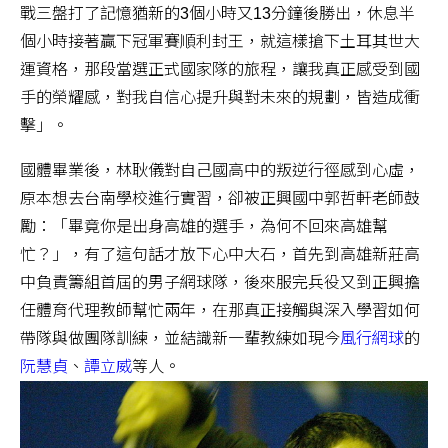
戰三盤打了記憶猶新的3個小時又13分鐘後勝出，休息半
個小時接著贏下冠軍賽順利封王，就這樣搶下土耳其世大
運資格，那段當選正式國家隊的旅程，讓我真正感受到國
手的榮耀感，對我自信心提升與對未來的規劃，皆造成衝
擊」。
國體畢業後，林耿儀對自己國高中的叛逆行徑感到心虛，
原本想去台南學校進行實習，卻被正興國中郭哲軒老師鼓
勵：「畢竟你是出身高雄的選手，為何不回來高雄幫
忙？」，有了這句話才放下心中大石，首先到高雄新莊高
中負責籌組首屆的男子網球隊，後來服完兵役又到正興擔
任體育代理教師幫忙兩年，在那真正接觸與深入學習如何
帶隊與做團隊訓練，並結識新一輩教練如現今
風行網球
的
阮慧貞
、
譚立威
等人。