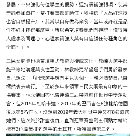
發展，不只強化每位學生的優勢，還持續補強弱項，使其
無論參加單打、雙打賽事都能勝任。我相信『人品好球技
也會自然提升』，我常以自身做為案例，當年或許就是品
性不好才摔得那麼重，所以希望培養她們有禮貌、懂得待
人處事及同理心、心理素質強大與有自信勝任每種角色的
全面性」。
三民女網隊也拋棄填鴨式教育與權威文化，教練與選手都
能平等地溝通與良性互動，林教練更希望選手們勇於發表
自己想法：「網球選手應有主見與個性，務必清楚自己目
標然後去執行」。至於多年來領軍三民女網最有印象的一
場賽事，林耿儀回答他曾連續三屆帶隊前往世界中學運動
會，但2015年杜哈卡達、2017年的巴西皆在8強輸給德國
後以第5名作收，沒想到2019年義大利世中運又在8強遭遇
她們，這次終於甜蜜復仇，直到冠軍賽鏖戰五個點才輸給
擁有3位職業排名選手的土耳其，斬獲團體第二名。