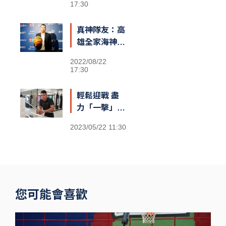
17:30
真神隊友：高
雄全家海神執
行長李偉誠
2022/08/22
17:30
輕鬆迎戰 盡
力「一擊」：
台灣首位職業
2023/05/22 11:30
泰拳世界冠軍
伍勤哲
您可能會喜歡