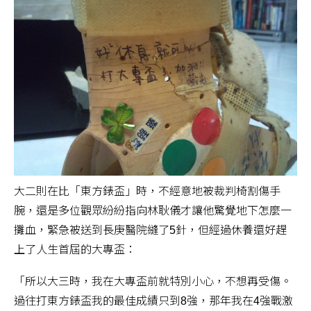
大二則在比「東方錶盃」時，不經意地被裁判椅割傷手
腕，還是多位觀眾紛紛指向林耿儀才讓他驚覺地下怎麼一
攤血，緊急被送到長庚醫院縫了5針，但經過休養還好趕
上了人生首屆的大專盃：
「所以大三時，我在大專盃前就特別小心，不想再受傷。
過往打東方錶盃我的最佳成績只到8強，那年我在4強戰激