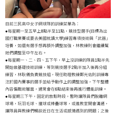
目前三民高中女子網球隊的訓練菜單為：
●每星期一至五早上8點半至11點，競技型選手(目標為出
國打職業賽或要去美國就讀大學)練習專項技術與「武器」
培養，如還有選手想再額外調整加強，林教練則會繼續幫
她們調整至中午左右。
●每星期一、二、四、五下午，早上沒訓練的隊員1點半先
開始做基礎技術訓練，等到競技選手2點半加入後再分組
練習，林耿儀負責競技組，現任助理教練鄭光佑則訓練專
注於國內賽事的選手並給予動作上的調整加強，下午整體
內容偏戰術層面，通常會在6點結束後再進行體能訓練。
●每星期三下午，固定的放鬆時段，暫時讓隊員們脫離網
球場，玩羽毛球、撞球或棒壘球等，或進教室開會溝通，
讓隊員與教練們暢談近日在生活或感情遇到的問題；之後