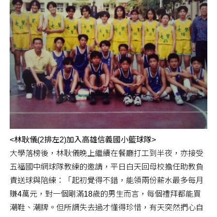
<林耿儀(2排左2)加入高雄信義國小籃球隊>
大學落榜後，林耿儀晚上繼續在餐廳打工到半夜，亦接受
五福國中網球隊教練的邀請，平日白天回母校擔任助教負
責送球與陪練：「起初覺得不錯，能領兩份薪水最多每月
賺4萬元，對一個剛滿18歲的男生而言，每個禮拜都能買
潮鞋、潮牌。但所謂失去過才懂得珍惜，有天突然捫心自