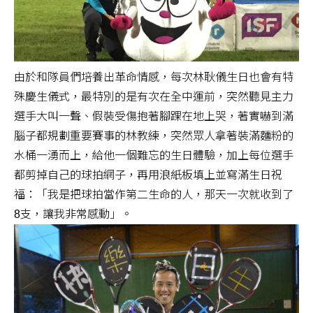
由於和隊員們培養出革命情感，每次林耿儀生日也會有特
殊慶生儀式，最特別的是有次在全中運前，突然聽見主力
選手大叫一聲、假裝受傷抱著腳踝在地上哭，著實嚇到滿
腦子都規劃重要賽事的林教練，突然眾人拿著裝滿麵粉的
水桶一湧而上，給他一個難忘的生日體驗，加上每位選手
都剪掉自己的球拍網子，再用浪紙板填上並寫滿生日祝
福：「我是把球拍當作第二生命的人，那天一次就收到了
8支，讓我非常感動」。