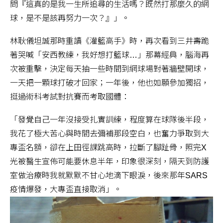
問『這真的是我一生所追尋的生活嗎？既然打那麼久的網
球，是不是該再努力一次？』」。
林耿儀坦誠那時重讀《灌籃高手》時，再次看到三井壽跪
著哭喊「安西教練，我好想打籃球…」那幕經典，腦海再
次被重擊，決定每天抽一些時間到網球場對著牆壁開球，
一天把一顆球打破才回家；一年後，他也如願參加獨招，
挺過術科考試對抗賽而考取國體：
「發覺自己一年沒接受扎實訓練，程度算在球隊後半段，
我花了極大苦心與時間去彌補那段空白，也奮力爭取到大
專盃名額，卻在上田徑課跳高時，拉斷了腳趾骨，照完X
光被醫生宣佈可能要休息半年，印象很深刻，隔天到防護
室做治療時我就默默不甘心地滴下眼淚，後來那年SARS
疫情爆發，大專盃直接取消」。