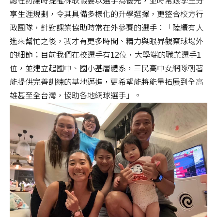
總在討論時提醒林耿儀要以選手為優先，並時常跟學生分
享生涯規劃，令其具備多樣化的升學選擇，更整合校方行
政團隊，針對課業協助時常在外參賽的選手：「陸續有人
進來幫忙之後，我才有更多時間、精力與眼界觀察球場外
的細節；目前我們在校選手有12位，大學端的職業選手1
位，並建立起國中、國小基層體系，三民高中女網隊朝著
能提供完善訓練的基地邁進，更希望能將能量拓展到全高
雄甚至全台灣，協助各地網球選手」。