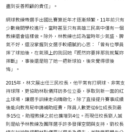
盡到妥善照顧的責任」。
網球教練帶選手出國比賽算近年才逐漸頻繁，11年前只有
少數幾間學校進行，當時甚至只有高雄三民高中僅有一個
教練還會這樣做。除外，林教練也認為當時年少氣盛、脾
氣不好，還沒掌握到女選手較細膩的心思：「曾有位學員
摔了球拍後，在氣頭上的我回她『既然妳要摔那我就幫妳
摔斷』，事後還是賠了她一把新球拍，後來覺得很後
悔」。
2015年，林文展出任三民校長，他平常有打網球、非常支
持球隊，更協助林耿儀拜訪多位立委，爭取到新一面的紅
土球場，讓選手訓練走向精緻化，除了直接提升賽事成績
後能向教育局申請補助經費，隊員人數更從6位成長到最
多15位，助理教練之前也擴增到4位。而現任校長劉人誠
則是給予林教練及團隊選手許多發揮空間與支持，劉校長