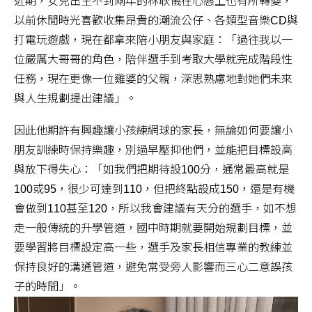
近期，女兒出生不到兩年的林耿儀在心態上也有所轉變，
以前休閒時光喜歡收集昂貴的潮流公仔、各類型音樂CD與
打電玩遊戲，現在都拿來陪小朋友與家庭：「過往我以一
位嚴厲大哥哥的角色，陪伴選手到考取大學就完成階段性
任務，現在更像一位雞婆的父親，深思熟慮地對她們未來
與人生規劃提出建議」。
因此他期許有興趣讓小孩練網球的家長，無論如何要讓小
朋友訓練時保持樂趣，別過早壓抑他們，並能把目標設高
與放下得失心：「如我們把期待設100分，通常最高就是
100或95，很少可達到110，但把終點設成150，還是有機
會做到110甚至120，所以我會建議有天分的選手，如不想
走一般傳統的升學管道，國中時期就要開始規劃目標，並
要學習將目標設定高一些，選手及家長相信專業的教練並
保持良好的溝通管道，避免常受旁人影響而三心二意誤孩
子的時間」。