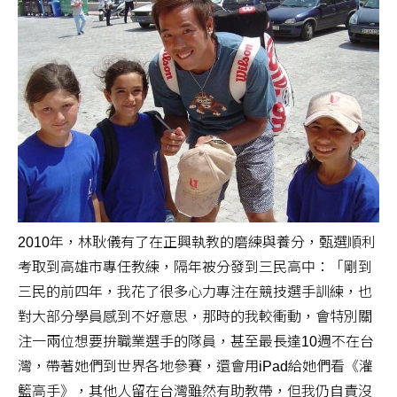
2010年，林耿儀有了在正興執教的磨練與養分，甄選順利
考取到高雄市專任教練，隔年被分發到三民高中：「剛到
三民的前四年，我花了很多心力專注在競技選手訓練，也
對大部分學員感到不好意思，那時的我較衝動，會特別關
注一兩位想要拚職業選手的隊員，甚至最長達10週不在台
灣，帶著她們到世界各地參賽，還會用iPad給她們看《灌
籃高手》，其他人留在台灣雖然有助教帶，但我仍自責沒