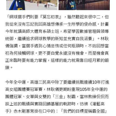
「網球選手們則要『莫忘初衷』，雖然聽起來很中二，但
我從來沒有忘記我回高雄想傳承一生所學的使命感，計畫
今年就讀高師大體育系碩士班，希望學習數據管理與領導
統御，繼續追求網球教學的新知並充實自我涵養」。林耿
儀強調，當選手遇到心情怠惰或任何瓶頸時，不妨回想當
初為何接觸網球，更不要自覺永遠沒有機會，而是機會真
正來臨時要有能力掌握，這樣的能力就需靠日經月累的鍛
鍊。
今年全中運，高雄三民高中除了要繼續挑戰連續10年打進
高女組團體賽冠軍賽，林耿儀更期盼重現105年全中運的
團體冠軍、女單與女雙的「三金」制霸，當林教練侃侃而
談上述的戰績與實踐回饋基層的軌跡時，彷彿《灌籃高
手》赤木剛憲常掛在口中的：「我們的目標是稱霸全國」