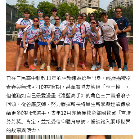
已在三民高中執教11年的林教練為選手出身，經歷過叛逆
青春與無球可打的空窗期，甚至被隊友笑稱「林一輪」，
但他猶如自己最愛漫畫《灌籃高手》的角色三井壽般浪子
回頭，從谷底反彈、努力發揮所長將畢生所學與經驗傳承
給更多的網球選手，去年12月亦榮獲教育部國教署「杏壇
芬芳獎」肯定，並接受信仰體育專訪，暢談踏入網球世界
的故事與使命。