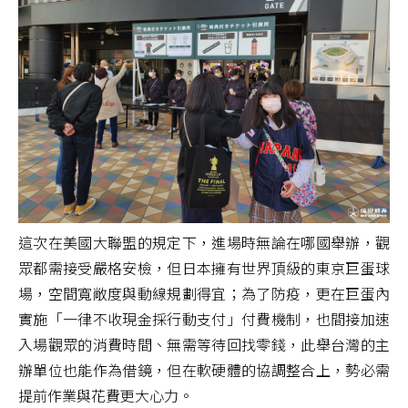
這次在美國大聯盟的規定下，進場時無論在哪國舉辦，觀
眾都需接受嚴格安檢，但日本擁有世界頂級的東京巨蛋球
場，空間寬敞度與動線規劃得宜；為了防疫，更在巨蛋內
實施「一律不收現金採行動支付」付費機制，也間接加速
入場觀眾的消費時間、無需等待回找零錢，此舉台灣的主
辦單位也能作為借鏡，但在軟硬體的協調整合上，勢必需
提前作業與花費更大心力。