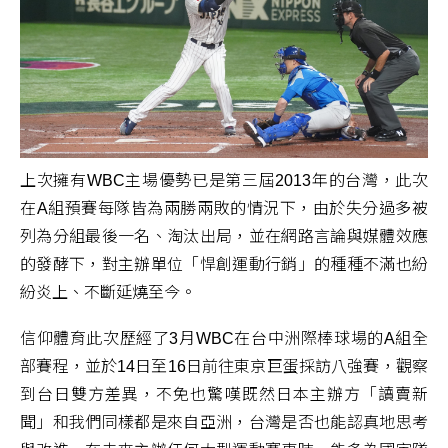
上次擁有WBC主場優勢已是第三屆2013年的台灣，此次
在A組預賽每隊皆為兩勝兩敗的情況下，由於失分過多被
列為分組最後一名、淘汰出局，並在網路言論與媒體效應
的發酵下，對主辦單位「悍創運動行銷」的種種不滿也紛
紛炎上、不斷延燒至今。
信仰體育此次歷經了3月WBC在台中洲際棒球場的A組全
部賽程，並於14日至16日前往東京巨蛋採訪八強賽，觀察
到台日雙方差異，不免也驚嘆既然日本主辦方「讀賣新
聞」和我們同樣都是來自亞洲，台灣是否也能認真地思考