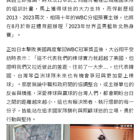
其昌立即強調，將效法日本武士向體育署提出精進國家隊
的組訓計畫，馬上獲得球迷的大力支持，而悍創歷經
2013、2023兩次、相隔十年的WBC分組預賽主辦，也將
在8月於新莊體育館辦理「2023年世界盃男籃新北熱身
賽」。
正如日本擊敗美國再度奪回WBC冠軍獎盃後，大谷翔平受
訪時表示：「這不代表我們的棒球實力就超越了美國，但
證明我們又拉近彼此的差距、往前了一大步…，也代表韓
國、台灣等亞洲球隊未來也有機會爭冠與更加愛上棒
球」。那麼無論中職和政府間的協調整合，或主辦單位的
反省與精進，深愛棒球與贏球的台灣人們，都會期盼台日
之間的距離越來越小，這也有賴決策者、執行環節的每一
份子，皆能站在追求國家隊勝利與照顧球迷的立場，勇於
行動與堅持。