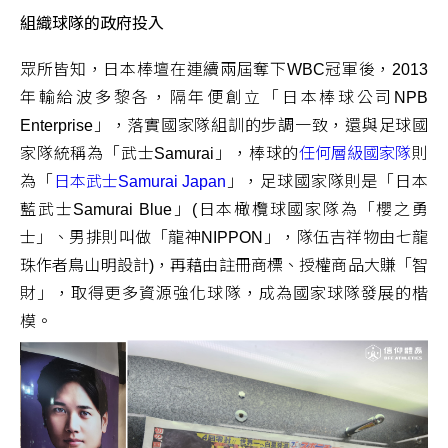
組織球隊的政府投入
眾所皆知，日本棒壇在連續兩屆奪下WBC冠軍後，2013
年輸給波多黎各，隔年便創立「日本棒球公司NPB
Enterprise」，落實國家隊組訓的步調一致，還與足球國
家隊統稱為「武士Samurai」，棒球的
任何層級國家隊
則
為「
日本武士Samurai Japan
」，足球國家隊則是「日本
藍武士Samurai Blue」(日本橄欖球國家隊為「櫻之勇
士」、男排則叫做「龍神NIPPON」，隊伍吉祥物由七龍
珠作者鳥山明設計)，再藉由註冊商標、授權商品大賺「智
財」，取得更多資源強化球隊，成為國家球隊發展的楷
模。