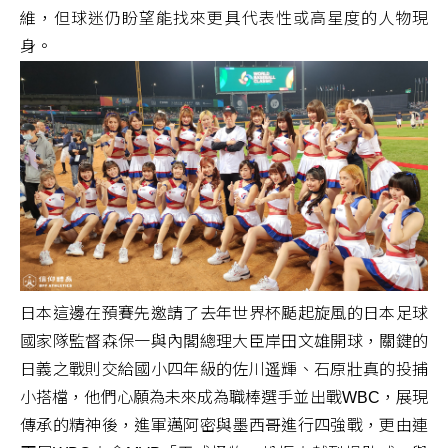
維，但球迷仍盼望能找來更具代表性或高星度的人物現
身。
日本這邊在預賽先邀請了去年世界杯颳起旋風的日本足球
國家隊監督森保一與內閣總理大臣岸田文雄開球，關鍵的
日義之戰則交給國小四年級的佐川遥輝、石原壯真的投捕
小搭檔，他們心願為未來成為職棒選手並出戰WBC，展現
傳承的精神後，進軍邁阿密與墨西哥進行四強戰，更由連