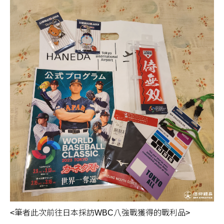
<筆者此次前往日本採訪WBC八強戰獲得的戰利品>