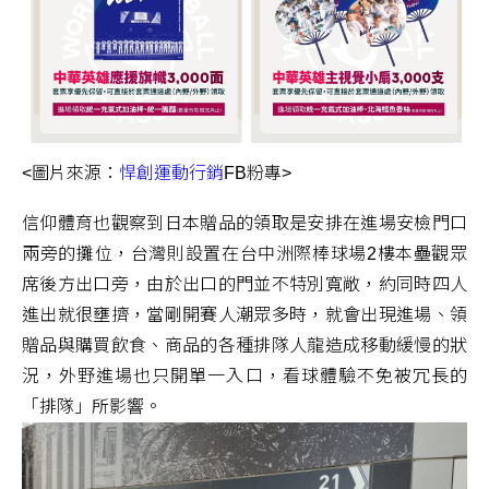
<圖片來源：
悍創運動行銷
FB粉專>
信仰體育也觀察到日本贈品的領取是安排在進場安檢門口
兩旁的攤位，台灣則設置在台中洲際棒球場2樓本壘觀眾
席後方出口旁，由於出口的門並不特別寬敞，約同時四人
進出就很壅擠，當剛開賽人潮眾多時，就會出現進場、領
贈品與購買飲食、商品的各種排隊人龍造成移動緩慢的狀
況，外野進場也只開單一入口，看球體驗不免被冗長的
「排隊」所影響。