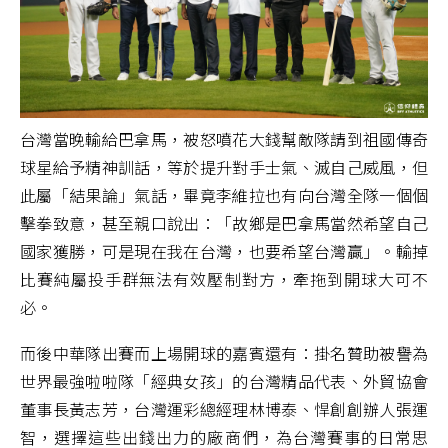
台灣當晚輸給巴拿馬，被怒噴花大錢幫敵隊請到祖國傳奇
球星給予精神訓話，等於提升對手士氣、滅自己威風，但
此屬「結果論」氣話，畢竟李維拉也有向台灣全隊一個個
擊拳致意，甚至親口說出：「故鄉是巴拿馬當然希望自己
國家獲勝，可是現在我在台灣，也要希望台灣贏」。輸掉
比賽純屬投手群無法有效壓制對方，牽拖到開球大可不
必。
而後中華隊出賽而上場開球的嘉賓還有：掛名贊助被譽為
世界最強啦啦隊「經典女孩」的台灣精品代表、外貿協會
董事長黃志芳，台灣運彩總經理林博泰、悍創創辦人張運
智，選擇這些出錢出力的廠商們，為台灣賽事的日常思