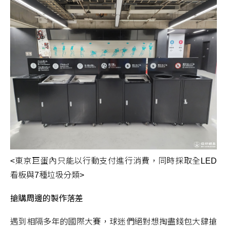
<東京巨蛋內只能以行動支付進行消費，同時採取全LED
看板與7種垃圾分類>
搶購周邊的製作落差
遇到相隔多年的國際大賽，球迷們絕對想掏盡錢包大肆搶