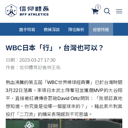
0
選手特寫
教練深談
隊伍解析
經營特搜
WBC日本「行」，台灣也可以？
日期：2023-03-27 17:30
作者：信仰體育記者林王祐
熱血沸騰的第五屆「WBC世界棒球經典賽」已於台灣時間
3月22日落幕，率領日本武士隊奪冠並獲選MVP的大谷翔
平，直接被紅襪傳奇巨砲David Ortiz問到：「我很認真地
想知道，你究竟是從哪一個星球來的？」，藉此表示對其
投打「二刀流」的精采表現感到不可思議。