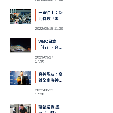
第一
一直往上：新
北特攻「黑
豹」阿巴西
2022/08/15 11:30
咬定T1新球
季MVP
WBC日本
「行」，台灣
也可以？
2023/03/27
17:30
真神隊友：高
雄全家海神執
行長李偉誠
2022/08/22
17:30
輕鬆迎戰 盡