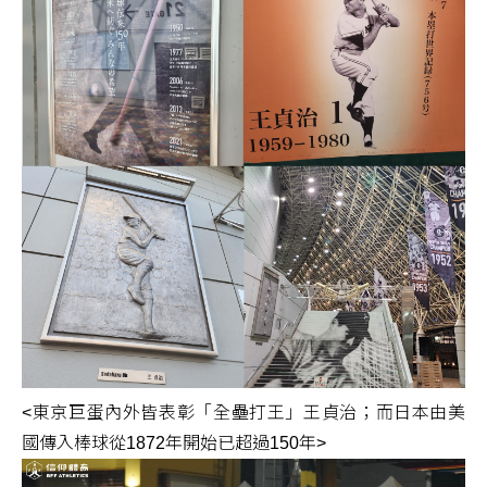
<東京巨蛋內外皆表彰「全壘打王」王貞治；而日本由美
國傳入棒球從1872年開始已超過150年>