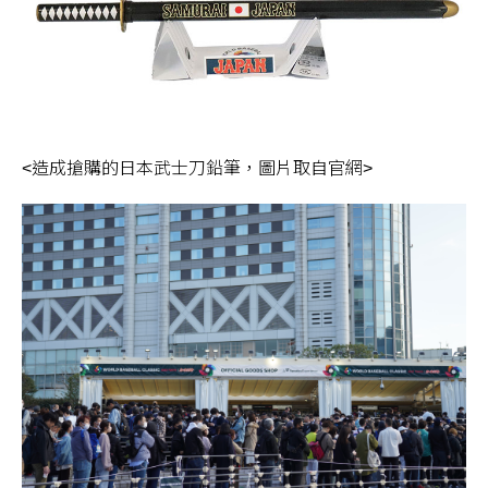
<造成搶購的日本武士刀鉛筆，圖片取自官網>