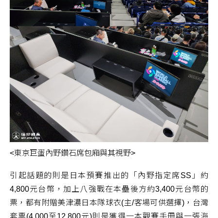
<東京巨蛋內野鑽石席包廂與其視野>
引起話題的則是日本預賽推出的「內野指定席SS」約
4,800元台幣，加上八強戰在本壘後方約3,400元台幣的
票，都有附贈美津濃日本隊球衣(主/客場可供選擇)，台灣
套票(4,000至12,800元)則是獲得一本觀賽手冊與一張海