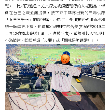
報，一比相形遜色。尤其原先被媒體報導的入場贈品，悍
創在台巴之戰並無提供，接下來中華隊出賽的三場供應
「限量三千份」的應援旗、小扇子，外加充氣式加油棒和
統一脆麵等小禮，也造成心理期待的落差(如過往2019年
世界12強棒球賽送T-Shirt、應援毛巾)，當然引起入場球迷
不滿情緒，紛紛嘲諷「反觀」或「問就是脆麵屌打」。