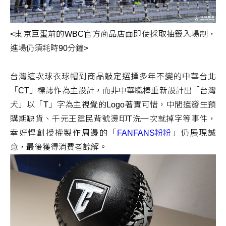
<東京巨蛋前的WBC官方商品店面即使採取抽籤入場制，
進場仍須耗時90分鐘>
台灣這次球衣球帽到商品敲定選擇多年不變的中華台北
「CT」標誌作為主設計，而非中華職棒重新設計出「台灣
犬」以「T」字為主視覺的Logo著實可惜，中間還發生預
購期缺貨、千元王建民背號燙印T洗一次就掉字等事件，
幸好悍創授權製作周邊的「
FANFANS粉粉
」仍展現誠
意，最後獲得消費者諒解。