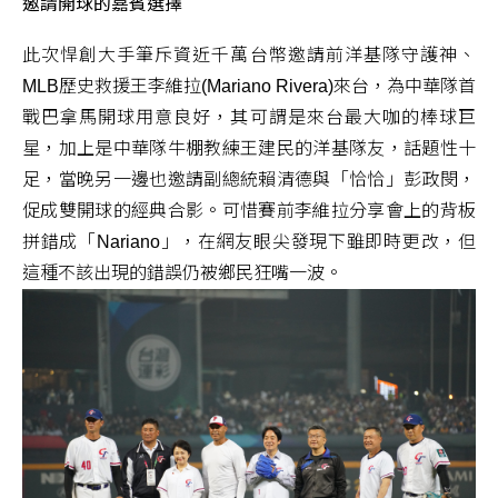
邀請開球的嘉賓選擇
此次悍創大手筆斥資近千萬台幣邀請前洋基隊守護神、
MLB歷史救援王李維拉(Mariano Rivera)來台，為中華隊首
戰巴拿馬開球用意良好，其可謂是來台最大咖的棒球巨
星，加上是中華隊牛棚教練王建民的洋基隊友，話題性十
足，當晚另一邊也邀請副總統賴清德與「恰恰」彭政閔，
促成雙開球的經典合影。可惜賽前李維拉分享會上的背板
拼錯成「Nariano」，在網友眼尖發現下雖即時更改，但
這種不該出現的錯誤仍被鄉民狂嘴一波。