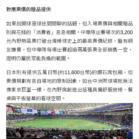
對應票價的贈品提供
如果說開球是球迷間閒聊的話題，但入場票價與相關贈品
則與花錢的「消費者」息息相關。中華隊出賽場次的3,200
元內野熱區票打破台灣棒球史上的最高票價紀錄，雖有網
友嫌貴，但中華隊每場出賽超過兩萬張票全部銷售一空，
證明仍屬民眾能負擔的範圍。
日本則有提供五萬日幣(約11,600台幣)的鑽石席包廂，但
票價規劃有各自場地的限制因素，如台中洲際球場就無法
像東京巨蛋一樣，在內野席創造出這種具備舒服皮椅、餐
桌與平板螢幕的看球空間。