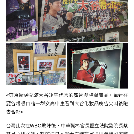
<東京街頭充滿大谷翔平代言的廣告與相關商品，筆者在
澀谷親眼目睹一群女高中生看到大谷化妝品廣告尖叫後跑
去合影>
台灣此次在WBC敗陣後，中華職棒會長暨立法院副院長蔡