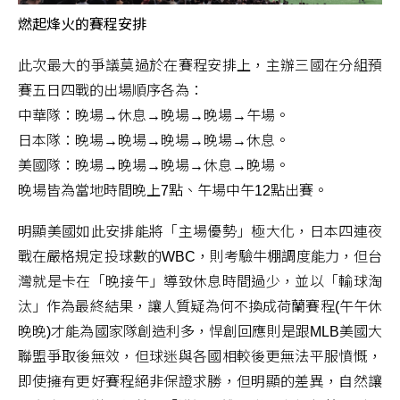
燃起烽火的賽程安排
此次最大的爭議莫過於在賽程安排上，主辦三國在分組預
賽五日四戰的出場順序各為：
中華隊：晚場→休息→晚場→晚場→午場。
日本隊：晚場→晚場→晚場→晚場→休息。
美國隊：晚場→晚場→晚場→休息→晚場。
晚場皆為當地時間晚上7點、午場中午12點出賽。
明顯美國如此安排能將「主場優勢」極大化，日本四連夜
戰在嚴格規定投球數的WBC，則考驗牛棚調度能力，但台
灣就是卡在「晚接午」導致休息時間過少，並以「輸球淘
汰」作為最終結果，讓人質疑為何不換成荷蘭賽程(午午休
晚晚)才能為國家隊創造利多，悍創回應則是跟MLB美國大
聯盟爭取後無效，但球迷與各國相較後更無法平服憤慨，
即使擁有更好賽程絕非保證求勝，但明顯的差異，自然讓