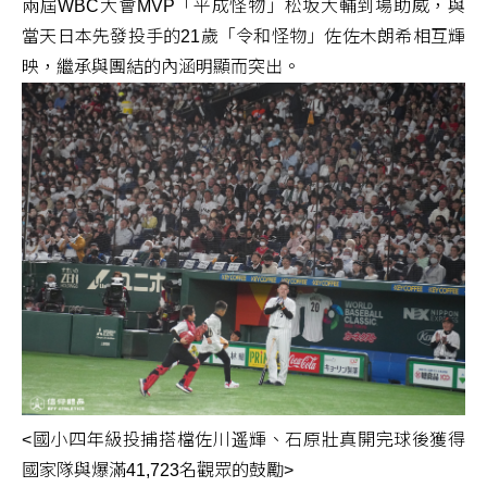
兩屆WBC大會MVP「平成怪物」松坂大輔到場助威，與
當天日本先發投手的21歲「令和怪物」佐佐木朗希相互輝
映，繼承與團結的內涵明顯而突出。
<國小四年級投捕搭檔佐川遥輝、石原壯真開完球後獲得
國家隊與爆滿41,723名觀眾的鼓勵>