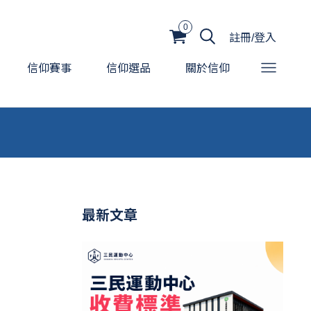
0
註冊/登入
信仰賽事
信仰選品
關於信仰
最新文章