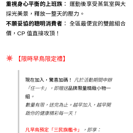
重視身心平衡的上班族
： 運動後享受蒸氣室與大
採光美景，釋放一整天的壓力。
不願妥協的聰明消費者
： 全區最便宜的雙館組合
價，CP 值直接攻頂！
☀️
【限時早鳥限定禮】
現在加入，驚喜加碼！
凡於活動期間申辦
「任一卡」，即贈送
品牌限量精緻小物一
組
。
數量有限，送完為止。越早加入，越早開
啟你的健康精彩每一天！
凡早鳥預定「三民旗艦卡」
，即享：