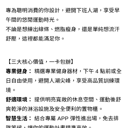
專為聰明消費的你設計，避開下班人潮，享受早
午間的悠閒運動時光。
不論是想練出線條、燃脂瘦身，還是單純想流汗
舒壓，這裡都能滿足你。
【三大核心價值，一卡包辦】
專業健身：
精選專業健身器材，下午 4 點前或全
日自由使用，避開人潮尖峰，享受高品質訓練環
境。
舒適環境：
提供明亮寬敞的休息空間、運動後舒
爽乾淨的淋浴設施及安全便利的置物櫃。
智慧生活：
結合專屬 APP 彈性進出場，免去排
隊等候，讓你的運動計畫精準高效。