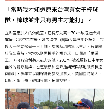
「當時我才知道原來台灣有女子棒球
隊，棒球並非只有男生才能打」。
立即答應加入的張甄芸，已從原先高一70km球速進步到
90km；高中畢業後，她考進中山醫學大學應用外語系，等
於大一開始過著平日上課、周末練球的無休生活，只是隨
校隊出賽時，常常吃到男投手的觸身球，自嘲為「萬磁
王」。擁有流利英文能力的她，2017年被推薦擔任中華女
壘隊的隨隊翻譯，也連續參加國際邀請賽與移地訓練長達
兩個月，多年來以翻譯身份參訪加拿大、美國亞特蘭大、
印尼、墨西哥、韓國等地，拓增視野。