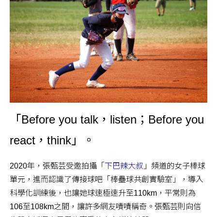
「Before you talk，listen；Before you
react，think」。
2020年，張甄芸受邀拍攝「
下巴辣大叔
」頻道的女子棒球
單元，進而認識了傳接球吧「棒壘球共創實驗室」，導入
科學化訓練後，也讓她球速極速升至110km，平常則為
106至108km之間，讓許多網友嘖嘖稱奇。張甄芸則向信