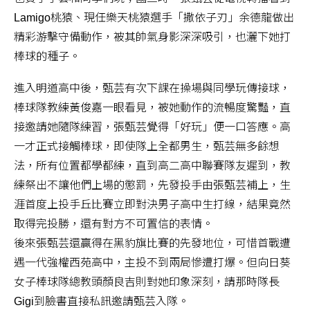
Lamigo桃猿、現任樂天桃猿選手「撒依子刃」余德龍做出
精彩游擊守備動作，被其帥氣身影深深吸引，也灑下她打
棒球的種子。
進入明道高中後，甄芸有次下課在操場與同學玩傳接球，
棒球隊教練黃俊嘉一眼看見，被她動作的流暢度驚豔，直
接邀請她隨隊練習，張甄芸覺得「好玩」便一口答應。高
一才正式接觸棒球，即使隊上全都男生，甄芸無多餘想
法，所有位置都學都練，直到高二高中聯賽隊友遲到，教
練祭出不讓他們上場的懲罰，先發投手由張甄芸補上，生
涯首度上投手丘比賽立即對決男子高中生打線，結果竟然
取得完投勝，還有對方不可置信的表情。
後來張甄芸還贏得在黑豹旗比賽的先發地位，可惜首戰遭
遇一代強權西苑高中，主投不到兩局慘遭打爆。但向日葵
女子棒球隊總教頭顏良吉則對她印象深刻，請那時隊長
Gigi到臉書直接私訊邀請甄芸入隊。