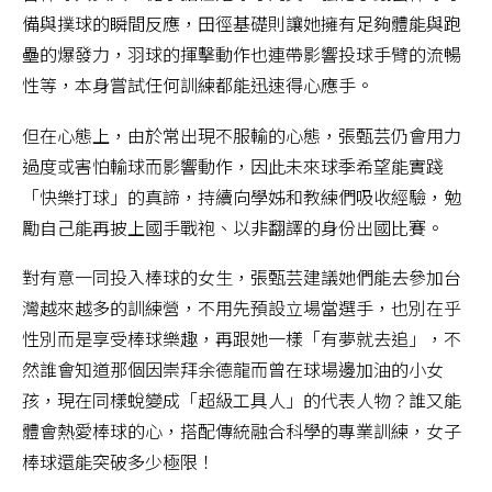
備與撲球的瞬間反應，田徑基礎則讓她擁有足夠體能與跑
壘的爆發力，羽球的揮擊動作也連帶影響投球手臂的流暢
性等，本身嘗試任何訓練都能迅速得心應手。
但在心態上，由於常出現不服輸的心態，張甄芸仍會用力
過度或害怕輸球而影響動作，因此未來球季希望能實踐
「快樂打球」的真諦，持續向學姊和教練們吸收經驗，勉
勵自己能再披上國手戰袍、以非翻譯的身份出國比賽。
對有意一同投入棒球的女生，張甄芸建議她們能去參加台
灣越來越多的訓練營，不用先預設立場當選手，也別在乎
性別而是享受棒球樂趣，再跟她一樣「有夢就去追」，不
然誰會知道那個因崇拜余德龍而曾在球場邊加油的小女
孩，現在同樣蛻變成「超級工具人」的代表人物？誰又能
體會熱愛棒球的心，搭配傳統融合科學的專業訓練，女子
棒球還能突破多少極限！