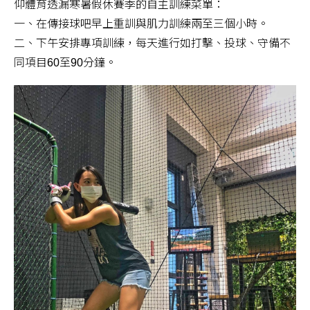
仰體育透漏寒暑假休賽季的自主訓練菜單：
一、在傳接球吧早上重訓與肌力訓練兩至三個小時。
二、下午安排專項訓練，每天進行如打擊、投球、守備不
同項目60至90分鐘。