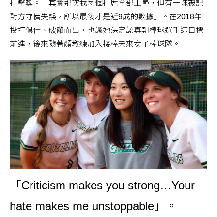
打擊獎。「其實那次我每個打席全部上壘，但有一球被記
對方守備失誤，所以最後才是近9成的數據」。在2018年
投打俱佳、破繭而出，也讓她決定認真朝棒球選手這目標
前進，後來隨著顏教練加入接棒未來女子棒球隊。
「Criticism makes you strong…Your
hate makes me unstoppable」。