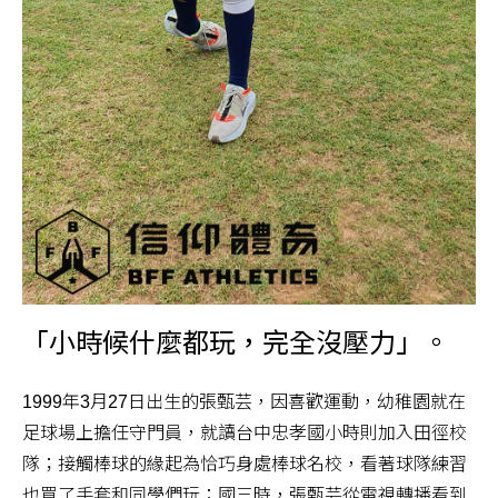
「小時候什麼都玩，完全沒壓力」。
1999年3月27日出生的張甄芸，因喜歡運動，幼稚園就在
足球場上擔任守門員，就讀台中忠孝國小時則加入田徑校
隊；接觸棒球的緣起為恰巧身處棒球名校，看著球隊練習
也買了手套和同學們玩；國三時，張甄芸從電視轉播看到