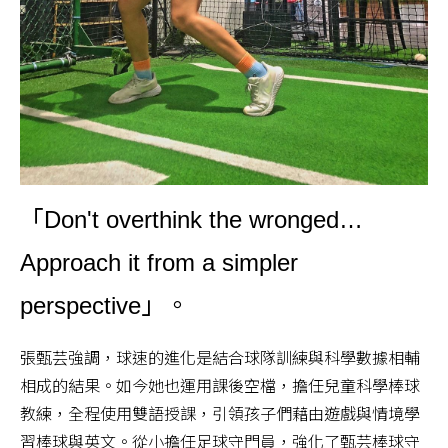
「Don't overthink the wronged…
Approach it from a simpler
perspective」。
張甄芸強調，球速的進化是結合球隊訓練與科學數據相輔
相成的結果。如今她也運用課後空檔，擔任兒童科學棒球
教練，全程使用雙語授課，引領孩子們藉由遊戲與情境學
習棒球與英文。從小擔任足球守門員，強化了甄芸棒球守