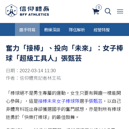
0
選手特寫
教練深談
隊伍解析
經營特搜
奮力「接棒」、投向「未來」：女子棒
球「超級工具人」張甄芸
日期：2022-03-14 11:30
作者：信仰體育記者林王祐
「棒球絕不是男生專屬的運動，女生只要有興趣一樣能開
心參與」，這是
接棒未來女子棒球隊
選手
張甄芸
，以自己
非體育科班出身卻獲選國手的奮鬥感想，亦是對所有棒球
迷勇於「快樂打棒球」的最佳鼓舞。