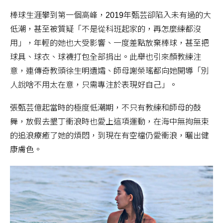
棒球生涯攀到第一個高峰，2019年甄芸卻陷入未有過的大
低潮，甚至被質疑「不是從科班起家的，再怎麼練都沒
用」，年輕的她也大受影響、一度差點放棄棒球，甚至把
球具、球衣、球襪打包全部捐出。此舉也引來顏教練注
意，連傳奇教頭徐生明遺孀、師母謝榮瑤都向她開導「別
人說啥不用太在意，只需專注於表現好自己」。
張甄芸億起當時的極度低潮期，不只有教練和師母的鼓
舞，放假去墾丁衝浪時也愛上這項運動，在海中無拘無束
的追浪療癒了她的煩悶，到現在有空檔仍愛衝浪，曬出健
康膚色。