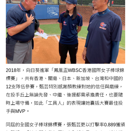
2018年，向日葵進軍「鳳凰盃WBSC香港國際女子棒球錦
標賽」，共有香港、關島、日本、新加坡、台灣和中國的
12支隊伍參賽，甄芸特別感謝顏教練對她的信任與磨練，
在投手丘上無論先發、中繼、後援都需承擔責任，也要隨
時上場守備，如此「工具人」的表現讓她囊括大賽最佳投
手與MVP。
同屆的全國女子棒球錦標賽，張甄芸更以打擊率0.889獲頒