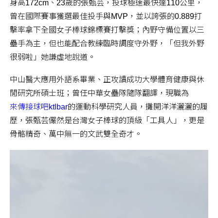
身高172cm、23歲的張甄芸，投球極速最快達110公里，
曾在國際賽事獲選最佳投手與MVP，並以誇張的0.889打
擊率拿下全國女子棒球錦標賽打擊獎；內野守備位置以三
壘手為主，但也能配合教練臨時調度守外野，「但我外野
很弱啦」她謙虛地說道。
中山醫大應用外語系畢業、正攻讀成功大學體育健康與休
閒研究所碩士班；曾任中華女壘隊隨隊翻譯，現職為
來傳接球吧ktlbar
的運動科學研究人員，攤開洋洋灑灑的履
歷，張甄芸儼然是台灣女子棒球的頂級「工具人」，更是
骨骼精奇、萬中無一的文武雙全奇才。