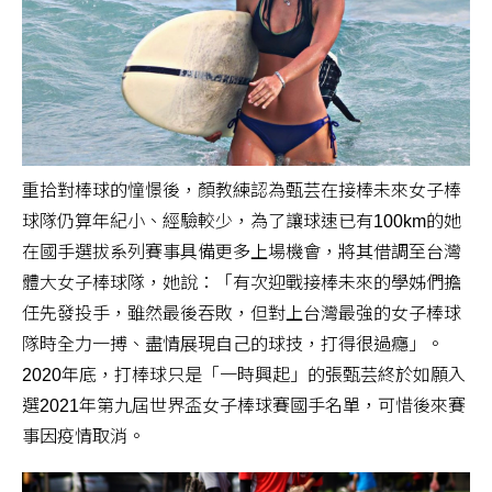
重拾對棒球的憧憬後，顏教練認為甄芸在接棒未來女子棒
球隊仍算年紀小、經驗較少，為了讓球速已有100km的她
在國手選拔系列賽事具備更多上場機會，將其借調至台灣
體大女子棒球隊，她說：「有次迎戰接棒未來的學姊們擔
任先發投手，雖然最後吞敗，但對上台灣最強的女子棒球
隊時全力一搏、盡情展現自己的球技，打得很過癮」。
2020年底，打棒球只是「一時興起」的張甄芸終於如願入
選2021年第九屆世界盃女子棒球賽國手名單，可惜後來賽
事因疫情取消。