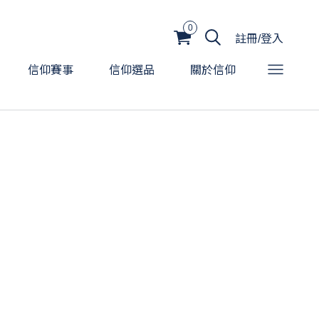
0
註冊/登入
信仰賽事
信仰選品
關於信仰