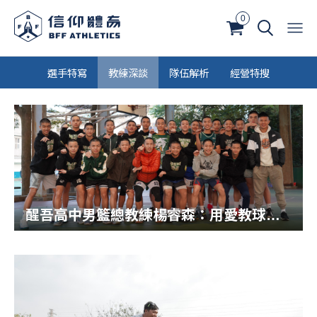
0
選手特寫
教練深談
隊伍解析
經營特搜
醒吾高中男籃總教練楊睿森：用愛教球，帶隊為家