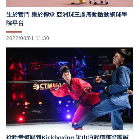
生於奮鬥 樂於傳承 亞洲球王盧彥勳啟動網球學
院平台
2022/08/01 11:30
從跆拳道踢到Kickboxing 梁山泊武道館梁家誠