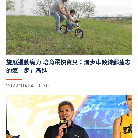
施展運動魔力 培育飛快寶貝：滑步車教練鄞建志
的逐「步」漸進
2022/10/24 11:30